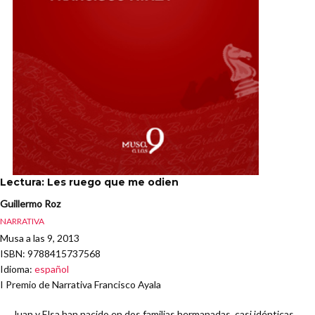
Lectura: Les ruego que me odien
Guillermo Roz
NARRATIVA
Musa a las 9, 2013
ISBN
: 9788415737568
Idioma
:
español
I Premio de Narrativa Francisco Ayala
Juan y Elsa han nacido en dos familias hermanadas, casi idénticas.