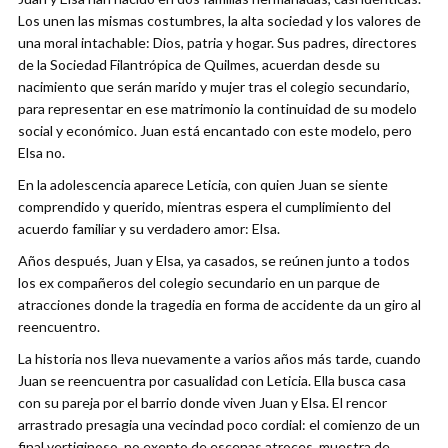
Los unen las mismas costumbres, la alta sociedad y los valores de
una moral intachable: Dios, patria y hogar. Sus padres, directores
de la Sociedad Filantrópica de Quilmes, acuerdan desde su
nacimiento que serán marido y mujer tras el colegio secundario,
para representar en ese matrimonio la continuidad de su modelo
social y económico. Juan está encantado con este modelo, pero
Elsa no.
En la adolescencia aparece Leticia, con quien Juan se siente
comprendido y querido, mientras espera el cumplimiento del
acuerdo familiar y su verdadero amor: Elsa.
Años después, Juan y Elsa, ya casados, se reúnen junto a todos
los ex compañeros del colegio secundario en un parque de
atracciones donde la tragedia en forma de accidente da un giro al
reencuentro.
La historia nos lleva nuevamente a varios años más tarde, cuando
Juan se reencuentra por casualidad con Leticia. Ella busca casa
con su pareja por el barrio donde viven Juan y Elsa. El rencor
arrastrado presagia una vecindad poco cordial: el comienzo de un
final vertiginoso, no exento de escenas atroces, muestra de