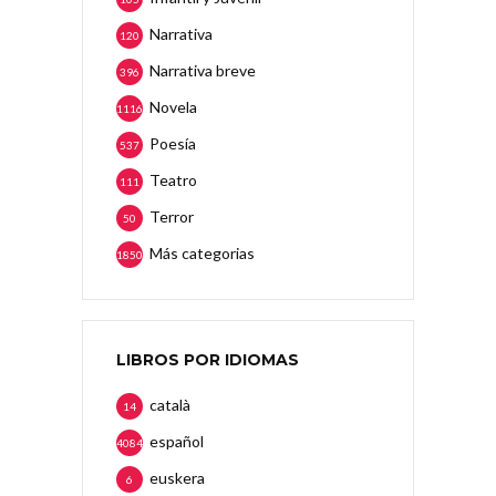
Narrativa
120
Narrativa breve
396
Novela
1116
Poesía
537
Teatro
111
Terror
50
Más categorias
1850
LIBROS POR IDIOMAS
català
14
español
4084
euskera
6