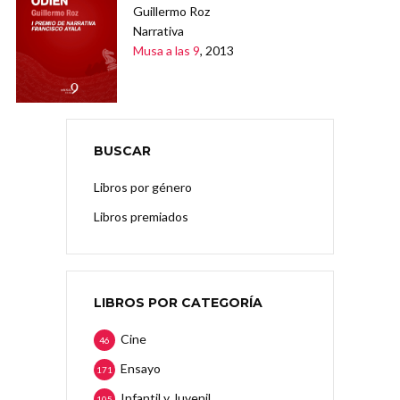
Guillermo Roz
Narrativa
Musa a las 9
, 2013
BUSCAR
Libros por género
Libros premiados
LIBROS POR CATEGORÍA
Cine
46
Ensayo
171
Infantil y Juvenil
105