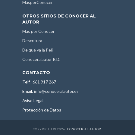
MásporConocer
OTROS SITIOS DE CONOCER AL
AUTOR
Más por Conocer
Descritura
De qué va la Peli
Conoceralautor R.D.
CONTACTO
Telf.: 661 917 267
Email:
info@conoceralautor.es
Aviso Legal
Protección de Datos
COPYRIGHT © 2026.
CONOCER AL AUTOR
.