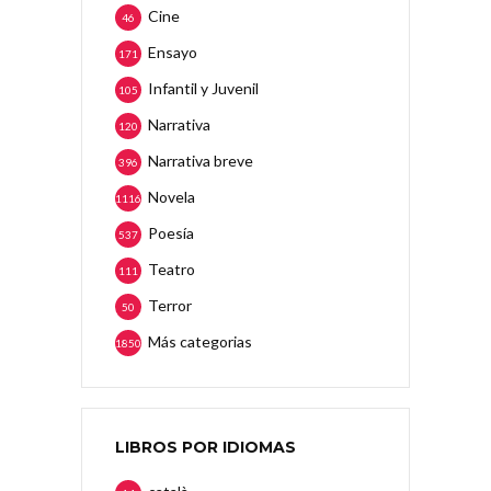
Cine
46
Ensayo
171
Infantil y Juvenil
105
Narrativa
120
Narrativa breve
396
Novela
1116
Poesía
537
Teatro
111
Terror
50
Más categorias
1850
LIBROS POR IDIOMAS