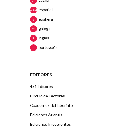
català
14
español
4084
euskera
6
galego
12
inglés
7
portugués
4
EDITORES
451 Editores
Círculo de Lectores
Cuadernos del laberinto
Ediciones Atlantis
Ediciones Irreverentes