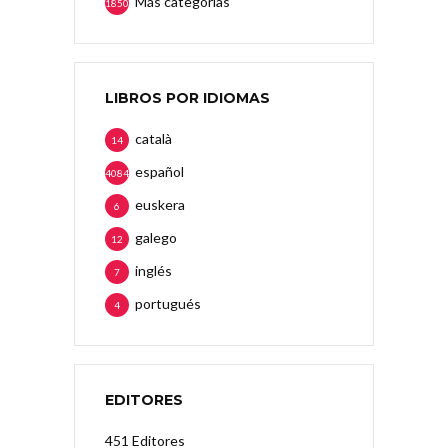
Más categorias
1850
LIBROS POR IDIOMAS
català
14
español
4084
euskera
6
galego
12
inglés
7
portugués
4
EDITORES
451 Editores