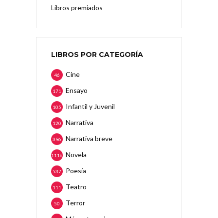
Libros premiados
LIBROS POR CATEGORÍA
Cine
46
Ensayo
171
Infantil y Juvenil
105
Narrativa
120
Narrativa breve
396
Novela
1116
Poesía
537
Teatro
111
Terror
50