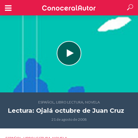
,
,
ESPAÑOL
LIBRO LECTURA
NOVELA
Lectura: Ojalá octubre
de Juan Cruz
21 de agosto de 2008
,
,