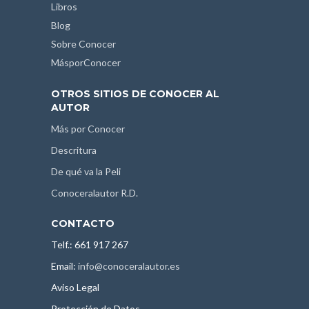
Libros
Blog
Sobre Conocer
MásporConocer
OTROS SITIOS DE CONOCER AL
AUTOR
Más por Conocer
Descritura
De qué va la Peli
Conoceralautor R.D.
CONTACTO
Telf.: 661 917 267
Email:
info@conoceralautor.es
Aviso Legal
Protección de Datos