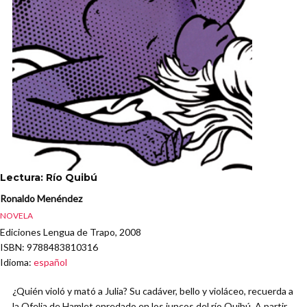
Lectura: Río Quibú
Ronaldo Menéndez
NOVELA
Ediciones Lengua de Trapo, 2008
ISBN
: 9788483810316
Idioma
:
español
¿Quién violó y mató a Julia? Su cadáver, bello y violáceo, recuerda a
la Ofelia de Hamlet enredado en los juncos del río Quibú. A partir