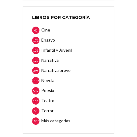
LIBROS POR CATEGORÍA
Cine
46
Ensayo
171
Infantil y Juvenil
105
Narrativa
120
Narrativa breve
396
Novela
1116
Poesía
537
Teatro
111
Terror
50
Más categorias
1850