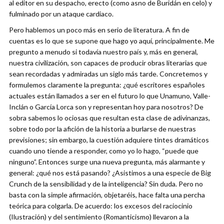
al editor en su despacho, erecto (como asno de Buridán en celo) y
fulminado por un ataque cardiaco.
Pero hablemos un poco más en serio de literatura. A fin de
cuentas es lo que se supone que hago yo aquí, principalmente. Me
pregunto a menudo si todavía nuestro país y, más en general,
nuestra civilización, son capaces de producir obras literarias que
sean recordadas y admiradas un siglo más tarde. Concretemos y
formulemos claramente la pregunta: ¿qué escritores españoles
actuales están llamados a ser en el futuro lo que Unamuno, Valle-
Inclán o García Lorca son y representan hoy para nosotros? De
sobra sabemos lo ociosas que resultan esta clase de adivinanzas,
sobre todo por la afición de la historia a burlarse de nuestras
previsiones; sin embargo, la cuestión adquiere tintes dramáticos
cuando uno tiende a responder, como yo lo hago, “puede que
ninguno”. Entonces surge una nueva pregunta, más alarmante y
general: ¿qué nos está pasando? ¿Asistimos a una especie de Big
Crunch de la sensibilidad y de la inteligencia? Sin duda. Pero no
basta con la simple afirmación, objetaréis, hace falta una percha
teórica para colgarla. De acuerdo: los excesos del raciocinio
(Ilustración) y del sentimiento (Romanticismo) llevaron a la