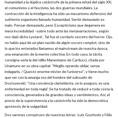
humanidad a la dúplice catástrofe de la primera mitad del siglo XX;
el comunismo y el fascismo, las dos guerras mundiales. La
contracción de la inteligencia ha sido un mecanismo defensivo del
sufriente organismo llamado humanidad. Sentir demasiado es
malo. Pensar demasiado, peor. Escepticismo que degenera en
mera incredulidad –sobre todo ante las metanarraciones, según
nos dejó dicho Lyotard-. Tal fue el corolario secreto del horror. Ojo,
no hablo aquí de un plan nacido de algún oscuro complot, sino de
lo que los enterados llamamos el mainstream de nuestra época,
una emanación de la mente colectiva. En todo caso, la tácita
consigna sería la del Idilio Marenmano de Carducci, citada por
Unamuno en su obra capital: “Meglio oprando obliar, senza
indagarlo, / Questo enorme mister de l’universo”; y tiene mucho
que ver con la amarga voz del hombre del subsuelo de
Dostoyevski: “Una conciencia clarividente, se lo aseguro, es una
enfermedad en toda regla”. Se ha tratado de reducir a toda costa la
consciencia, generadora de grandes ideas y sentimientos. Así, el
precio de la supervivencia a la catástrofe ha sido la democrática
apoteosis de la vulgaridad.
Dos varones conspicuos de nuestras letras -Luis Goytisolo y Félix