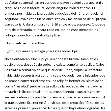
de Azúa- se aproximan en sendos ensayos recientes al aparente
crepúsculo de la literatura, desde ángulos bien distintos. El
primero nos habla de la probable caducidad del género novela; el
segundo lleva a cabo un balance irónico y melancólico de su propia
trayectoria. Cabría un diálogo fértil entre ellos, supongo. O puede
que, de intentarlo, quedara todo en uno de esos memorables
coloquios nocturnos entre Epi y Blas:
– La novela se muere, Blas…
– ¿Y qué quieres que haga yo a estas horas, Epi?
No se enfadarán ellos (Epi y Blas) por esta broma. También es
posible que, después de todo, no exista semejante declive. Cabe
un relato alternativo de lo que sucede. Por ejemplo: la literatura
había sido secuestrada por una casta de pedantes e iniciados que
deseaban convertir el arte en una religión hermética, sin relación
con la “realidad”, pero el desarrollo de la sociedad de mercado ha
devuelto la literatura al pueblo, proscribiendo a sus arrogantes
secuestradores. Es posible. Sin embargo me parece más verosímil
lo que sugiere Steiner en Gramáticas de la creación: “El sol de las
artes es ya un sol poniente”. No es que no haya obras logradas, las