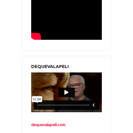
DEQUEVALAPELI
dequevalapeli.com