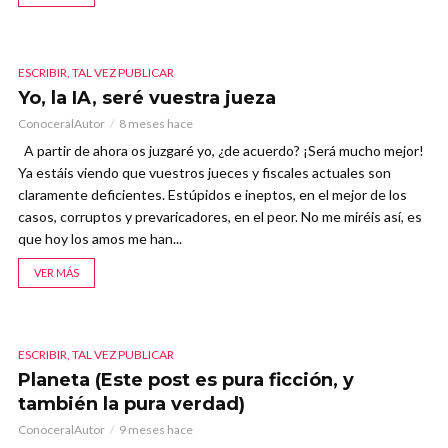
ESCRIBIR, TAL VEZ PUBLICAR
Yo, la IA, seré vuestra jueza
ConoceralAutor
8 meses hace
A partir de ahora os juzgaré yo, ¿de acuerdo? ¡Será mucho mejor!
Ya estáis viendo que vuestros jueces y fiscales actuales son
claramente deficientes. Estúpidos e ineptos, en el mejor de los
casos, corruptos y prevaricadores, en el peor. No me miréis así, es
que hoy los amos me han...
VER MÁS
ESCRIBIR, TAL VEZ PUBLICAR
Planeta (Este post es pura ficción, y
también la pura verdad)
ConoceralAutor
9 meses hace