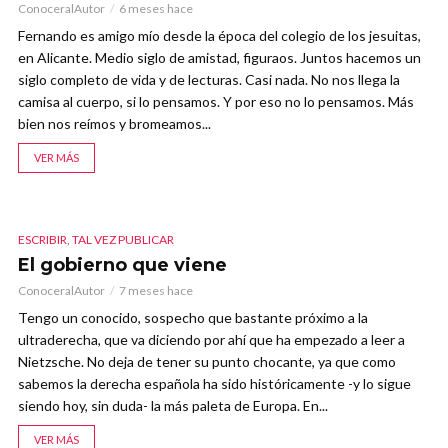
ConoceralAutor
6 meses hace
Fernando es amigo mío desde la época del colegio de los jesuitas,
en Alicante. Medio siglo de amistad, figuraos. Juntos hacemos un
siglo completo de vida y de lecturas. Casi nada. No nos llega la
camisa al cuerpo, si lo pensamos. Y por eso no lo pensamos. Más
bien nos reímos y bromeamos...
VER MÁS
ESCRIBIR, TAL VEZ PUBLICAR
El gobierno que viene
ConoceralAutor
7 meses hace
Tengo un conocido, sospecho que bastante próximo a la
ultraderecha, que va diciendo por ahí que ha empezado a leer a
Nietzsche. No deja de tener su punto chocante, ya que como
sabemos la derecha española ha sido históricamente -y lo sigue
siendo hoy, sin duda- la más paleta de Europa. En...
VER MÁS