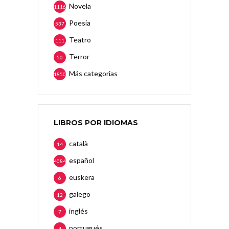
Novela
1116
Poesía
537
Teatro
111
Terror
50
Más categorias
1850
LIBROS POR IDIOMAS
català
14
español
4084
euskera
6
galego
12
inglés
7
portugués
4