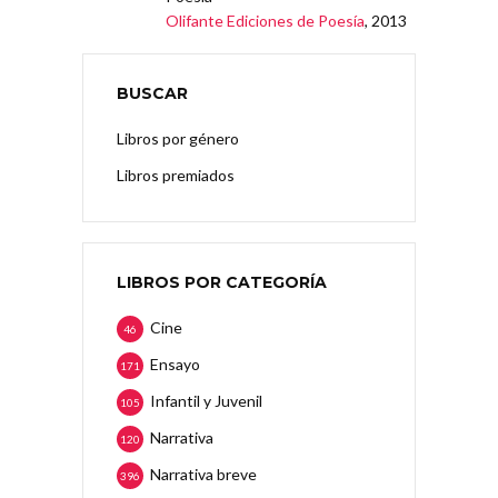
Olifante Ediciones de Poesía
, 2013
BUSCAR
Libros por género
Libros premiados
LIBROS POR CATEGORÍA
Cine
46
Ensayo
171
Infantil y Juvenil
105
Narrativa
120
Narrativa breve
396