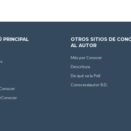
 PRINCIPAL
OTROS SITIOS DE CON
AL AUTOR
Más por Conocer
es
Descritura
De qué va la Peli
Conoceralautor R.D.
 Conocer
rConocer