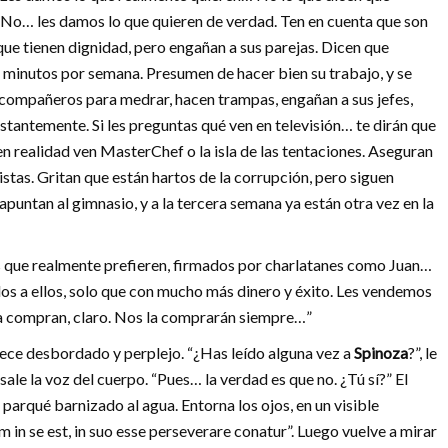
. No… les damos lo que quieren de verdad. Ten en cuenta que son
 que tienen dignidad, pero engañan a sus parejas. Dicen que
ez minutos por semana. Presumen de hacer bien su trabajo, y se
 compañeros para medrar, hacen trampas, engañan a sus jefes,
tantemente. Si les preguntas qué ven en televisión… te dirán que
en realidad ven MasterChef o la isla de las tentaciones. Aseguran
tas. Gritan que están hartos de la corrupción, pero siguen
apuntan al gimnasio, y a la tercera semana ya están otra vez en la
s que realmente prefieren, firmados por charlatanes como Juan…
os a ellos, solo que con mucho más dinero y éxito. Les vendemos
 la compran, claro. Nos la comprarán siempre…”
arece desbordado y perplejo. “¿Has leído alguna vez a
Spinoza
?”, le
ale la voz del cuerpo. “Pues… la verdad es que no. ¿Tú sí?” El
l parqué barnizado al agua. Entorna los ojos, en un visible
n se est, in suo esse perseverare conatur”. Luego vuelve a mirar