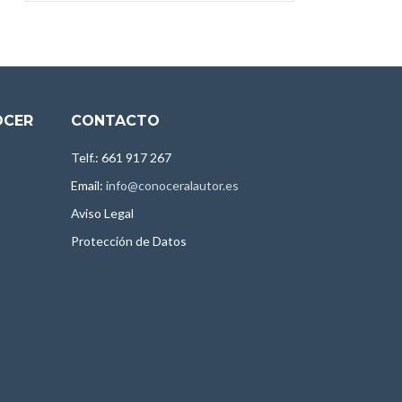
OCER
CONTACTO
Telf.: 661 917 267
Email:
info@conoceralautor.es
Aviso Legal
Protección de Datos