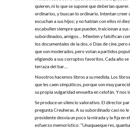
quieren, ni lo que se supone que deberían querer
ordinarios, y buscan lo ordinario. Intentan creer
escuchan a sus hijos; y no hablan con ellos ni di
escabullen siempre que pueden, traicionan a sus
subordinados, amigos… Mienten y falsifican cons
los documentales de la dos, o Días de cine, pero 
que son moderados, pero votan a partidos populis
eligiendo a sus corruptos favoritos. Cada año se 
terraza del bar…
Nosotros hacemos libros a su medida. Los libro
que les caen simpáticos, porque son muy parecid
su propia vulgaridad envuelta en celofán. Y nos
Se produce un silencio valorativo. El director p
pregunta Creuheras. A su subordinado casi no le s
presidente desvía un poco la mirada y la fija en e
esfuerzo memorístico: “Unaquaeque res, quantum i