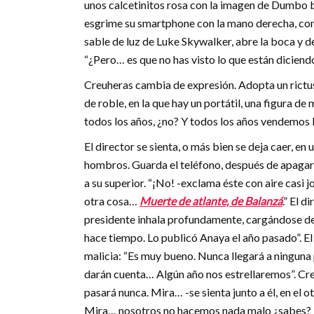
unos calcetinitos rosa con la imagen de Dumbo b
esgrime su smartphone con la mano derecha, como
sable de luz de Luke Skywalker, abre la boca y 
“¿Pero… es que no has visto lo que están dicien
Creuheras cambia de expresión. Adopta un rictus 
de roble, en la que hay un portátil, una figura d
todos los años, ¿no? Y todos los años vendemos l
El director se sienta, o más bien se deja caer, e
hombros. Guarda el teléfono, después de apagarlo
a su superior. “¡No! -exclama éste con aire casi
otra cosa…
Muerte de atlante, de Balanzá
.” El 
presidente inhala profundamente, cargándose de
hace tiempo. Lo publicó Anaya el año pasado”. El 
malicia: “Es muy bueno. Nunca llegará a ninguna 
darán cuenta… Algún año nos estrellaremos”. Creu
pasará nunca. Mira… -se sienta junto a él, en el ot
Mira… nosotros no hacemos nada malo ¿sabes? L