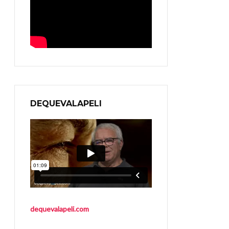
DEQUEVALAPELI
dequevalapeli.com