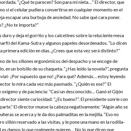
ordada. “¿Qué te parecen? Son para mi nieta…” El director, que
 si el celular pudiera convertirse en cualquier momento en el
deja escapar una burbuja de ansiedad. No sabe qué cara poner.
do? ¿No te importa?”
duro y deja el gorrito y los calcetines sobre la reluciente mesa
e marfil del Kama-Sutra y algunos papeles desordenados. “Lo dicen
a primera edición en días. ¿Crees que esta vez será distinto?”
n uno de los sillones ergonómicos del despacho y se encoge de
, en un bolsillo de su chaqueta. “¿Has leído la novela?”, pregunta
 jovial- ¡Por supuesto que no! ¿Para qué? Además… estoy leyendo
director lo mira cada vez más pasmado. “¿Quién es ese?” El
 oxígeno y de paciencia: “Casi un desconocido… Ganó el Gijón
director siente curiosidad: “¿Es bueno?”. El presidente sonríe con
parte.” El director mueve la cabeza negativamente: “Algún año se
heras se acerca y le da dos palmaditas en la mejilla. “Eso no
ro sillón reservado a las visitas, y le pone una mano en la rodilla-
es damos lo que realmente quieren… No lo que dicen que