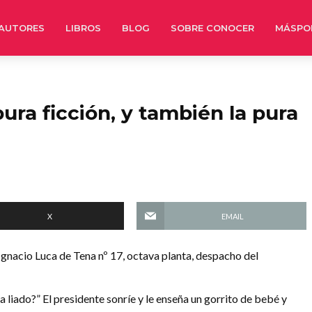
AUTORES
LIBROS
BLOG
SOBRE CONOCER
MÁSPO
pura ficción, y también la pura
X
EMAIL
Ignacio Luca de Tena nº 17, octava planta, despacho del
 ha liado?” El presidente sonríe y le enseña un gorrito de bebé y