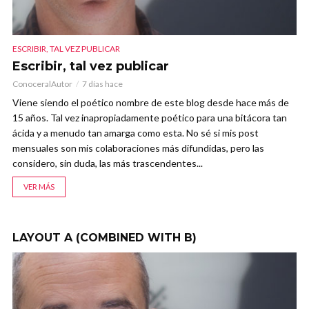
ESCRIBIR, TAL VEZ PUBLICAR
ESC
Escribir, tal vez publicar
E
ConoceralAutor
7 días hace
Co
Viene siendo el poético nombre de este blog desde hace más de
Es
15 años. Tal vez inapropiadamente poético para una bitácora tan
po
e
ácida y a menudo tan amarga como esta. No sé si mis post
te
mensuales son mis colaboraciones más difundidas, pero las
vi
 se
considero, sin duda, las más trascendentes...
si
VER MÁS
LAYOUT A (COMBINED WITH B)