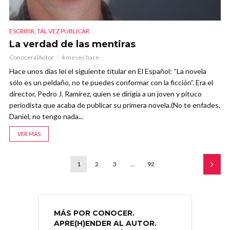
ESCRIBIR, TAL VEZ PUBLICAR
La verdad de las mentiras
ConoceralAutor
4 meses hace
Hace unos días leí el siguiente titular en El Español: “La novela
sólo es un peldaño, no te puedes conformar con la ficción”. Era el
director, Pedro J. Ramírez, quien se dirigía a un joven y pituco
periodista que acaba de publicar su primera novela.(No te enfades,
Daniel, no tengo nada...
VER MÁS
1
2
3
…
92
MÁS POR CONOCER.
APRE(H)ENDER AL AUTOR.