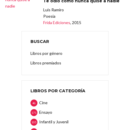
Te odio como nunca quise a nadie
Luis Ramiro
Poesía
Frida Ediciones
, 2015
BUSCAR
Libros por género
Libros premiados
LIBROS POR CATEGORÍA
Cine
46
Ensayo
171
Infantil y Juvenil
105