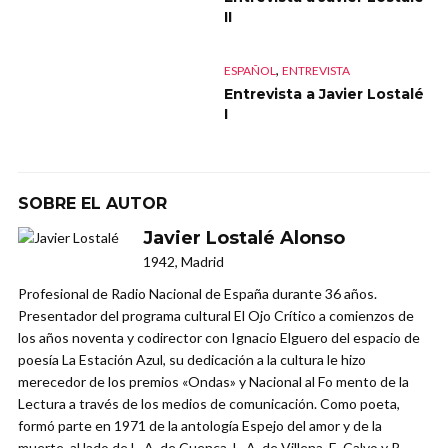
II
,
ESPAÑOL
ENTREVISTA
Entrevista a Javier Lostalé
I
SOBRE EL AUTOR
Javier Lostalé Alonso
1942, Madrid
Profesional de Radio Nacional de España durante 36 años.
Presentador del programa cultural El Ojo Crítico a comienzos de
los años noventa y codirector con Ignacio Elguero del espacio de
poesía La Estación Azul, su dedicación a la cultura le hizo
merecedor de los premios «Ondas» y Nacional al Fo mento de la
Lectura a través de los medios de comunicación. Como poeta,
formó parte en 1971 de la antología Espejo del amor y de la
muerte, al lado de L. A. de Cuenca, L. A. de Villena, E. Calvo y R.