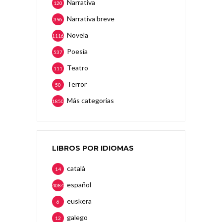
Narrativa
120
Narrativa breve
396
Novela
1116
Poesía
537
Teatro
111
Terror
50
Más categorias
1850
LIBROS POR IDIOMAS
català
14
español
4084
euskera
6
galego
12