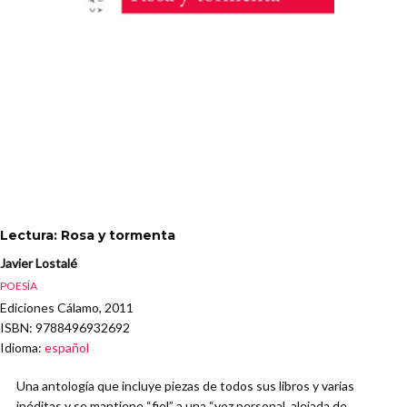
Lectura: Rosa y tormenta
Javier Lostalé
POESÍA
Ediciones Cálamo, 2011
ISBN
: 9788496932692
Idioma
:
español
Una antología que incluye piezas de todos sus libros y varias
inéditas y se mantiene “fiel” a una “voz personal, alejada de