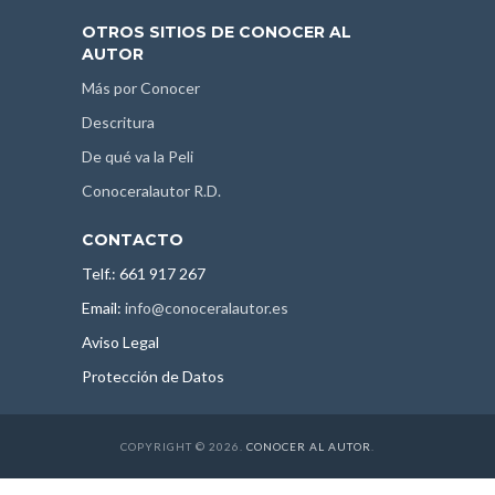
OTROS SITIOS DE CONOCER AL
AUTOR
Más por Conocer
Descritura
De qué va la Peli
Conoceralautor R.D.
CONTACTO
Telf.: 661 917 267
Email:
info@conoceralautor.es
Aviso Legal
Protección de Datos
COPYRIGHT © 2026.
CONOCER AL AUTOR
.