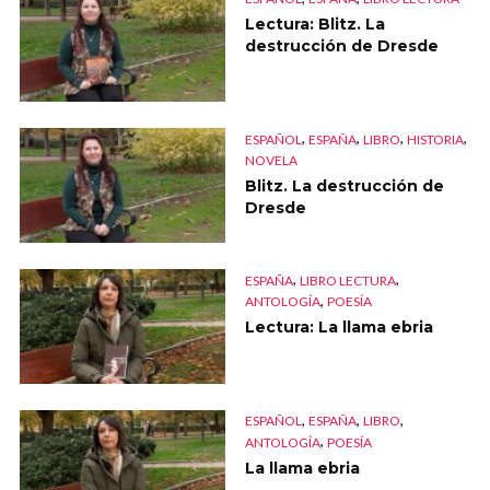
Lectura: Blitz. La
destrucción de Dresde
,
,
,
,
ESPAÑOL
ESPAÑA
LIBRO
HISTORIA
NOVELA
Blitz. La destrucción de
Dresde
,
,
ESPAÑA
LIBRO LECTURA
,
ANTOLOGÍA
POESÍA
Lectura: La llama ebria
,
,
,
ESPAÑOL
ESPAÑA
LIBRO
,
ANTOLOGÍA
POESÍA
La llama ebria