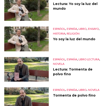
Lectura: Yo soy la luz del
mundo
,
,
,
,
ESPAÑOL
ESPAÑA
LIBRO
ENSAYO
,
HISTORIA
RELIGIÓN
Yo soy la luz del mundo
,
,
,
ESPAÑOL
ESPAÑA
LIBRO LECTURA
NOVELA
Lectura: Tormenta de
polvo fino
,
,
,
ESPAÑOL
ESPAÑA
LIBRO
NOVELA
Tormenta de polvo fino