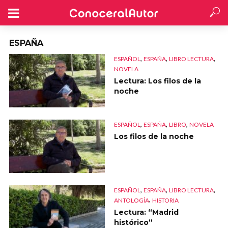
ESPAÑA
,
,
,
ESPAÑOL
ESPAÑA
LIBRO LECTURA
NOVELA
Lectura: Los filos de la
noche
,
,
,
ESPAÑOL
ESPAÑA
LIBRO
NOVELA
Los filos de la noche
,
,
,
ESPAÑOL
ESPAÑA
LIBRO LECTURA
,
ANTOLOGÍA
HISTORIA
Lectura: “Madrid
histórico”