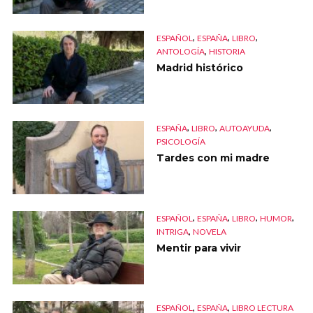
,
,
,
ESPAÑOL
ESPAÑA
LIBRO
,
ANTOLOGÍA
HISTORIA
Madrid histórico
,
,
,
ESPAÑA
LIBRO
AUTOAYUDA
PSICOLOGÍA
Tardes con mi madre
,
,
,
,
ESPAÑOL
ESPAÑA
LIBRO
HUMOR
,
INTRIGA
NOVELA
Mentir para vivir
,
,
ESPAÑOL
ESPAÑA
LIBRO LECTURA