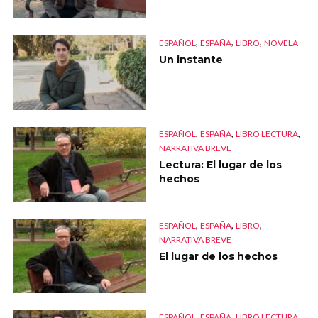
,
,
,
ESPAÑOL
ESPAÑA
LIBRO
NOVELA
Un instante
,
,
,
ESPAÑOL
ESPAÑA
LIBRO LECTURA
NARRATIVA BREVE
Lectura: El lugar de los
hechos
,
,
,
ESPAÑOL
ESPAÑA
LIBRO
NARRATIVA BREVE
El lugar de los hechos
,
,
ESPAÑOL
ESPAÑA
LIBRO LECTURA