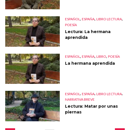
,
,
,
ESPAÑOL
ESPAÑA
LIBRO LECTURA
POESÍA
Lectura: La hermana
aprendida
,
,
,
ESPAÑOL
ESPAÑA
LIBRO
POESÍA
La hermana aprendida
,
,
,
ESPAÑOL
ESPAÑA
LIBRO LECTURA
NARRATIVA BREVE
Lectura: Matar por unas
piernas