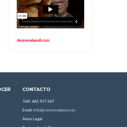
dequevalapeli.com
OCER
CONTACTO
Telf.: 661 917 267
Email:
info@conoceralautor.es
Aviso Legal