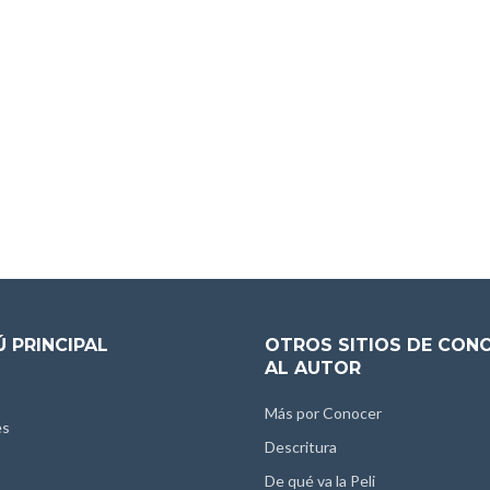
 PRINCIPAL
OTROS SITIOS DE CON
AL AUTOR
Más por Conocer
es
Descritura
De qué va la Peli