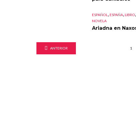
,
,
,
ESPAÑOL
ESPAÑA
LIBRO
NOVELA
Ariadna en Naxo
ANTERIOR
1