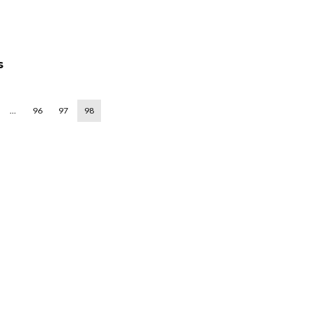
s
…
96
97
98