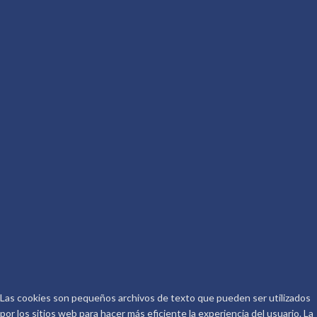
OTROS SITIOS DE CONOCER AL
AUTOR
Más por Conocer
Descritura
De qué va la Peli
Conoceralautor R.D.
CONTACTO
Telf.: 661 917 267
Email:
info@conoceralautor.es
Aviso Legal
Protección de Datos
COPYRIGHT © 2026.
CONOCER AL AUTOR
.
Las cookies son pequeños archivos de texto que pueden ser utilizados
por los sitios web para hacer más eficiente la experiencia del usuario. La