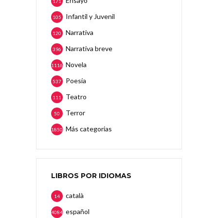
Ensayo
171
Infantil y Juvenil
105
Narrativa
120
Narrativa breve
396
Novela
1116
Poesía
537
Teatro
111
Terror
50
Más categorias
1850
LIBROS POR IDIOMAS
català
14
español
4084