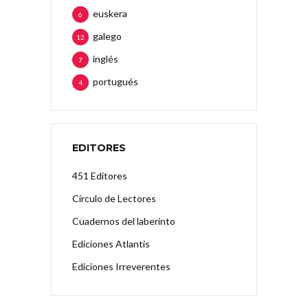
euskera
6
galego
12
inglés
7
portugués
4
EDITORES
451 Editores
Círculo de Lectores
Cuadernos del laberinto
Ediciones Atlantis
Ediciones Irreverentes