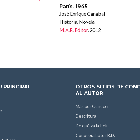
París, 1945
José Enrique Canabal
Historia, Novela
M.A.R. Editor
, 2012
 PRINCIPAL
OTROS SITIOS DE CON
AL AUTOR
Más por Conocer
es
Descritura
De qué va la Peli
Conoceralautor R.D.
 Conocer