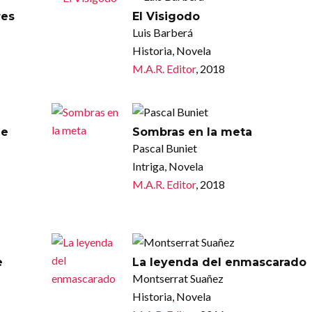
res
El Visigodo
Luis Barberá
Historia, Novela
M.A.R. Editor
, 2018
de
Sombras en la meta
Pascal Buniet
Intriga, Novela
M.A.R. Editor
, 2018
e
La leyenda del enmascarado
Montserrat Suañez
Historia, Novela