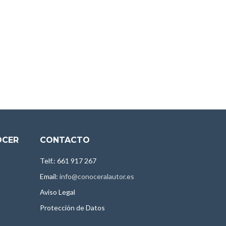
OCER
CONTACTO
Telf.: 661 917 267
Email:
info@conoceralautor.es
Aviso Legal
Protección de Datos